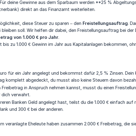
: Für deine Gewinne aus dem Sparbaum werden **25 % Abgeltungss
tnerbank) direkt an das Finanzamt weiterleiten.
Möglichkeit, diese Steuer zu sparen – den
Freistellungsauftrag
. Da
i
bleiben soll. Wir helfen dir dabei, den Freistellungsauftrag bei d
etrag von 1.000 € pro Jahr
.
t bis zu 1.000 € Gewinn im Jahr aus Kapitalanlagen bekommen, ohn
uro für ein Jahr angelegt und bekommst dafür 2,5 % Zinsen. Dein Ka
ag komplett abgedeckt, du musst also keine Steuern davon bezah
 Freibetrag in Anspruch nehmen kannst, musst du einen Freistellun
 dich verwahrt.
hreren Banken Geld angelegt hast, teilst du die 1.000 € einfach auf
 Bank und 300 € bei der anderen.
m veranlagte Eheleute haben zusammen 2.000 € Freibetrag, die sie