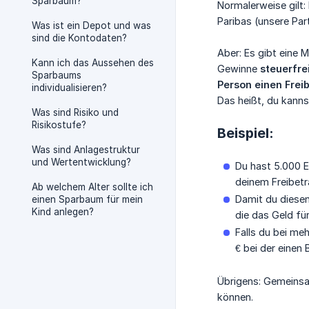
Sparbaum?
Normalerweise gilt
Paribas (unsere Par
Was ist ein Depot und was
sind die Kontodaten?
Aber: Es gibt eine 
Kann ich das Aussehen des
Gewinne
steuerfre
Sparbaums
Person einen Freib
individualisieren?
Das heißt, du kanns
Was sind Risiko und
Risikostufe?
Beispiel:
Was sind Anlagestruktur
und Wertentwicklung?
Du hast 5.000 E
deinem Freibetr
Ab welchem Alter sollte ich
Damit du diesen
einen Sparbaum für mein
Kind anlegen?
die das Geld für
Falls du bei me
€ bei der einen
Übrigens: Gemeinsa
können.