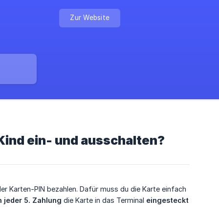
Zur Website
Kind ein- und ausschalten?
er Karten-PIN bezahlen. Dafür muss du die Karte einfach
 jeder 5. Zahlung
die Karte in das Terminal
eingesteckt