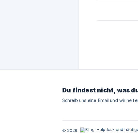
Du findest nicht, was d
Schreib uns eine Email und wir helfen
© 2026