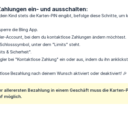
Zahlungen ein- und ausschalten:
ein Kind stets die Karten-PIN eingibt, befolge diese Schritte, um 
perre die Bling App.
der-Account, bei dem du kontaktlose Zahlungen ändern möchtest.
 Schlosssymbol, unter dem "Limits" steht.
ts & Sicherheit".
gler bei "Kontaktlose Zahlung" ein oder aus, indem du ihn anklickst
ktlose Bezahlung nach deinem Wunsch aktiviert oder deaktiviert! 🎉
er allerersten Bezahlung in einem Geschäft muss die Karten-
uf möglich.